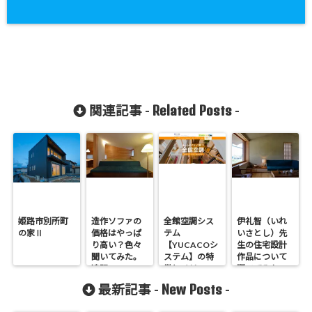
Related Posts
関連記事 -
-
姫路市別所町
造作ソファの
全館空調シス
伊礼智（いれ
の家Ⅱ
価格はやっぱ
テム
いさとし）先
り高い？色々
【YUCACOシ
生の住宅設計
聞いてみた。
ステム】の特
作品について
追記
徴とメリッ
調べてみた。
2019.10.29
ト・デメリッ
【建築家特
New Posts
最新記事 -
-
ト
集】