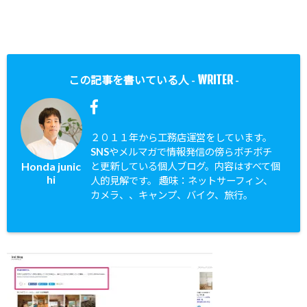
WRITER
この記事を書いている人 -
-
２０１１年から工務店運営をしています。
SNSやメルマガで情報発信の傍らボチボチ
Honda junic
と更新している個人ブログ。内容はすべて個
hi
人的見解です。 趣味：ネットサーフィン、
カメラ、、キャンプ、バイク、旅行。