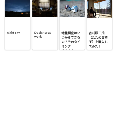
night sky
Designer at
地盤調査はい
吉村順三氏
work
つからできる
【たためる椅
の？そのタイ
子】を購入し
ミング
てみた！
は？？？