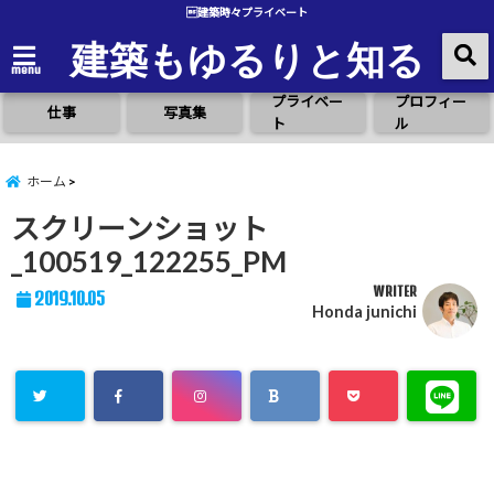
建築時々プライベート
建築もゆるりと知る
menu
プライベー
プロフィー
仕事
写真集
ト
ル
ホーム
スクリーンショット
_100519_122255_PM
WRITER
2019.10.05
Honda junichi