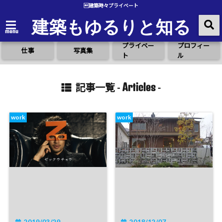
建築時々プライベート
建築もゆるりと知る
menu
プライベー
プロフィー
仕事
写真集
ト
ル
Articles
記事一覧 -
-
work
work
2019/03/29
2018/12/07