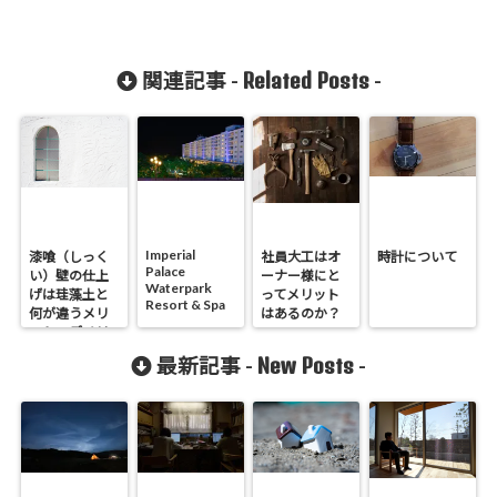
Related Posts
関連記事 -
-
Imperial
漆喰（しっく
社員大工はオ
時計について
Palace
い）壁の仕上
ーナー様にと
Waterpark
げは珪藻土と
ってメリット
Resort & Spa
何が違うメリ
はあるのか？
ット・デメリ
ットを探る
New Posts
最新記事 -
-