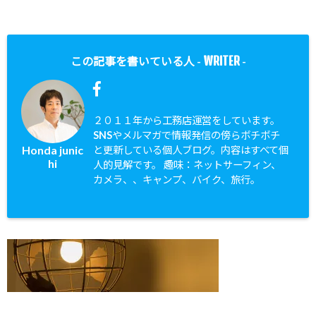
WRITER
この記事を書いている人 -
-
２０１１年から工務店運営をしています。
SNSやメルマガで情報発信の傍らボチボチ
Honda junic
と更新している個人ブログ。内容はすべて個
hi
人的見解です。 趣味：ネットサーフィン、
カメラ、、キャンプ、バイク、旅行。