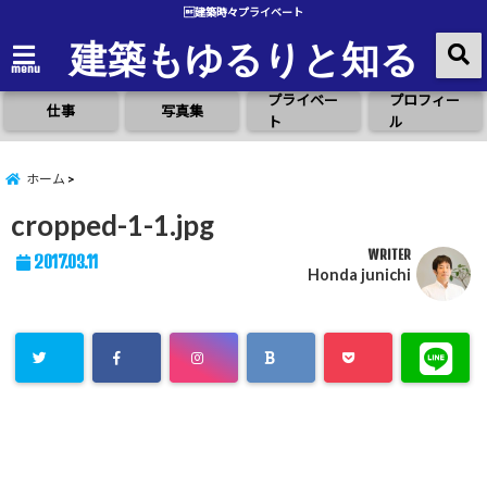
建築時々プライベート
建築もゆるりと知る
menu
プライベー
プロフィー
仕事
写真集
ト
ル
ホーム
cropped-1-1.jpg
WRITER
2017.03.11
Honda junichi