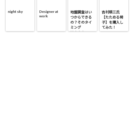
night sky
Designer at
地盤調査はい
吉村順三氏
work
つからできる
【たためる椅
の？そのタイ
子】を購入し
ミング
てみた！
は？？？