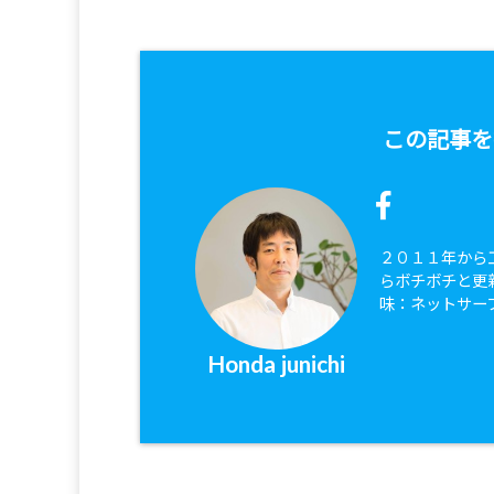
この記事を
２０１１年から
らボチボチと更
味：ネットサー
Honda junichi