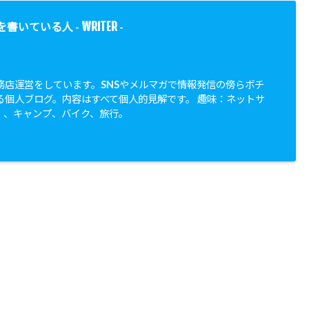
WRITER
を書いている人 -
-
務店運営をしています。SNSやメルマガで情報発信の傍らボチ
る個人ブログ。内容はすべて個人的見解です。 趣味：ネットサ
、、キャンプ、バイク、旅行。