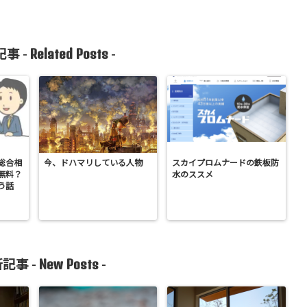
Related Posts
事 -
-
総合相
今、ドハマリしている人物
スカイプロムナードの鉄板防
無料？
水のススメ
う話
New Posts
記事 -
-