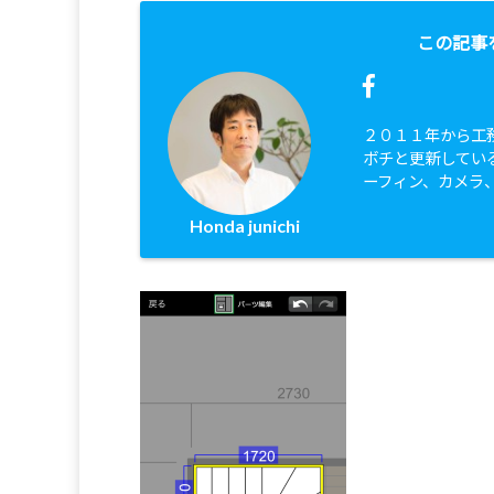
この記事
２０１１年から工
ボチと更新してい
ーフィン、カメラ
Honda junichi