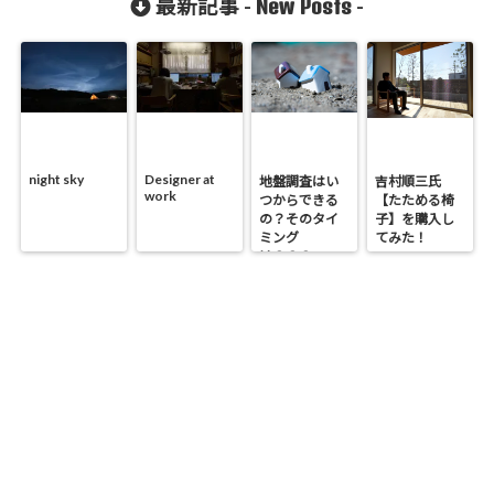
New Posts
最新記事 -
-
果・・・失敗
もした（泣）
night sky
Designer at
地盤調査はい
吉村順三氏
work
つからできる
【たためる椅
の？そのタイ
子】を購入し
ミング
てみた！
は？？？