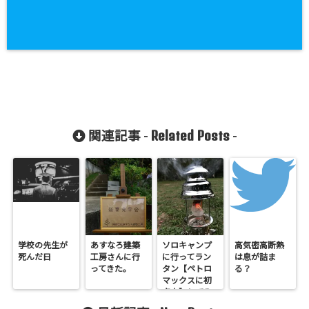
Related Posts
関連記事 -
-
学校の先生が
あすなろ建築
ソロキャンプ
高気密高断熱
死んだ日
工房さんに行
に行ってラン
は息が詰ま
ってきた。
タン【ペトロ
る？
マックスに初
点火】してみ
たその結