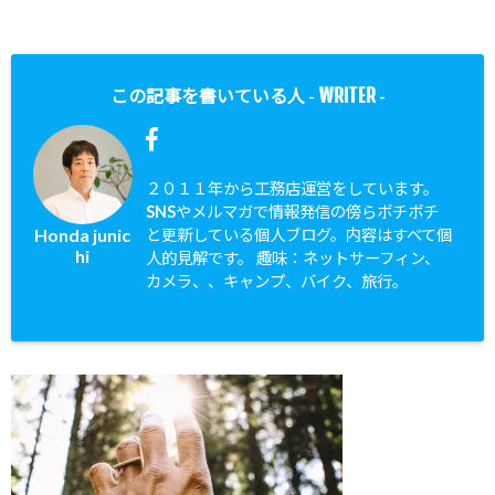
WRITER
この記事を書いている人 -
-
２０１１年から工務店運営をしています。
SNSやメルマガで情報発信の傍らボチボチ
Honda junic
と更新している個人ブログ。内容はすべて個
hi
人的見解です。 趣味：ネットサーフィン、
カメラ、、キャンプ、バイク、旅行。