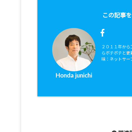
この記事を
２０１１年から
らボチボチと更
味：ネットサー
Honda junichi