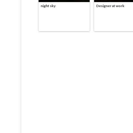
night sky
Designer at work