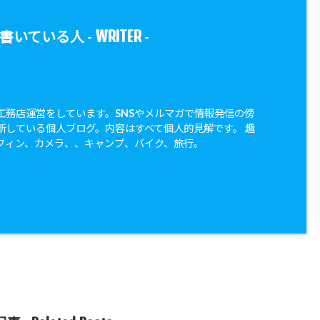
WRITER
書いている人 -
-
工務店運営をしています。SNSやメルマガで情報発信の傍
新している個人ブログ。内容はすべて個人的見解です。 趣
フィン、カメラ、、キャンプ、バイク、旅行。