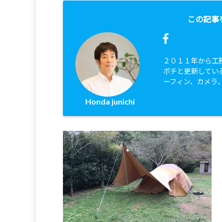
この記事
２０１１年から工
ボチと更新してい
ーフィン、カメラ
Honda junichi