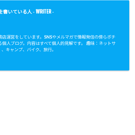
WRITER
を書いている人 -
-
務店運営をしています。SNSやメルマガで情報発信の傍らボチ
る個人ブログ。内容はすべて個人的見解です。 趣味：ネットサ
、、キャンプ、バイク、旅行。