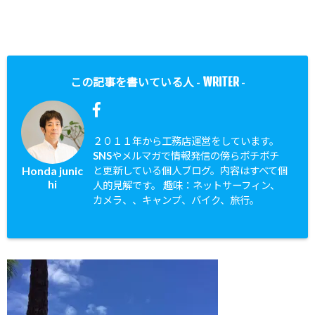
WRITER
この記事を書いている人 -
-
２０１１年から工務店運営をしています。
SNSやメルマガで情報発信の傍らボチボチ
Honda junic
と更新している個人ブログ。内容はすべて個
hi
人的見解です。 趣味：ネットサーフィン、
カメラ、、キャンプ、バイク、旅行。