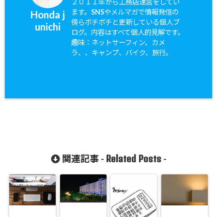
２０１１年から工務店運営をしてい
ます。SNSやメルマガで情報発信の
Honda j
傍らボチボチと更新している個人ブ
unichi
ログ。内容はすべて個人的見解です。
趣味：ネットサーフィン、カメ
ラ、、キャンプ、バイク、旅行。
Related Posts
関連記事 -
-