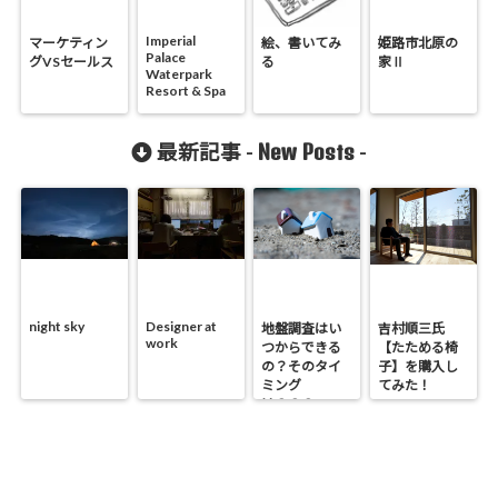
Imperial
マーケティン
絵、書いてみ
姫路市北原の
Palace
グVSセールス
る
家Ⅱ
Waterpark
Resort & Spa
New Posts
最新記事 -
-
night sky
Designer at
地盤調査はい
吉村順三氏
work
つからできる
【たためる椅
の？そのタイ
子】を購入し
ミング
てみた！
は？？？