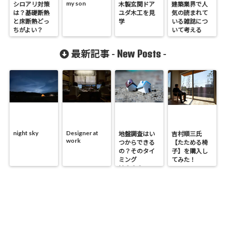
my son
シロアリ対策
木製玄関ドア
建築業界で人
は？基礎断熱
ユダ木工を見
気の読まれて
と床断熱どっ
学
いる雑誌につ
ちがよい？
いて考える
New Posts
最新記事 -
-
night sky
Designer at
地盤調査はい
吉村順三氏
work
つからできる
【たためる椅
の？そのタイ
子】を購入し
ミング
てみた！
は？？？