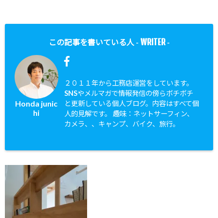
WRITER
この記事を書いている人 -
-
２０１１年から工務店運営をしています。
SNSやメルマガで情報発信の傍らボチボチ
Honda junic
と更新している個人ブログ。内容はすべて個
hi
人的見解です。 趣味：ネットサーフィン、
カメラ、、キャンプ、バイク、旅行。