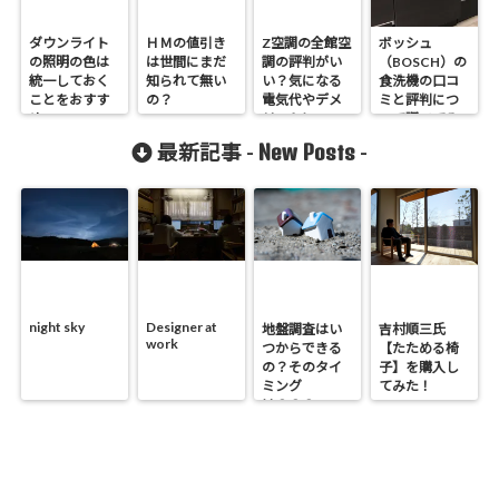
ダウンライト
ＨＭの値引き
Z空調の全館空
ボッシュ
の照明の色は
は世間にまだ
調の評判がい
（BOSCH）の
統一しておく
知られて無い
い？気になる
食洗機の口コ
ことをおすす
の？
電気代やデメ
ミと評判につ
め
リットについ
いて調べてみ
てまとめてみ
ました！
New Posts
最新記事 -
-
た
night sky
Designer at
地盤調査はい
吉村順三氏
work
つからできる
【たためる椅
の？そのタイ
子】を購入し
ミング
てみた！
は？？？