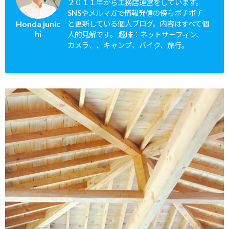
２０１１年から工務店運営をしています。
SNSやメルマガで情報発信の傍らボチボチ
Honda junic
と更新している個人ブログ。内容はすべて個
hi
人的見解です。 趣味：ネットサーフィン、
カメラ、、キャンプ、バイク、旅行。