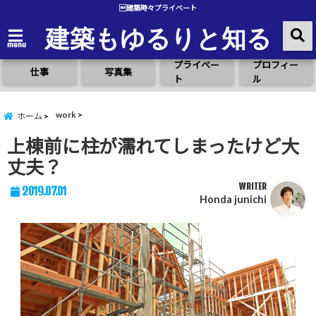
建築時々プライベート
建築もゆるりと知る
menu
プライベー
プロフィー
仕事
写真集
ト
ル
work
ホーム
上棟前に柱が濡れてしまったけど大
丈夫？
WRITER
2019.07.01
Honda junichi