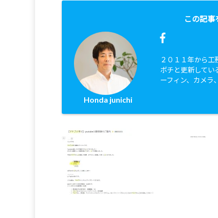
この記事
２０１１年から工
ボチと更新してい
ーフィン、カメラ
Honda junichi