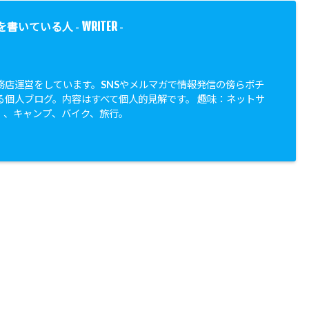
WRITER
を書いている人 -
-
務店運営をしています。SNSやメルマガで情報発信の傍らボチ
る個人ブログ。内容はすべて個人的見解です。 趣味：ネットサ
、、キャンプ、バイク、旅行。