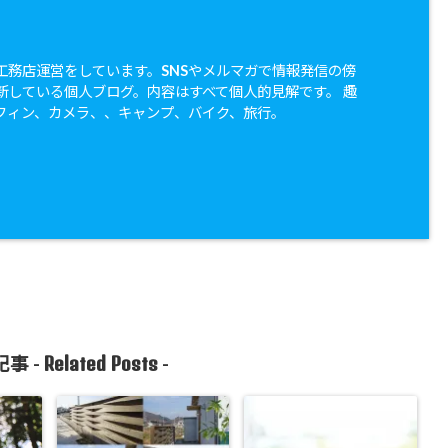
工務店運営をしています。SNSやメルマガで情報発信の傍
新している個人ブログ。内容はすべて個人的見解です。 趣
フィン、カメラ、、キャンプ、バイク、旅行。
Related Posts
事 -
-