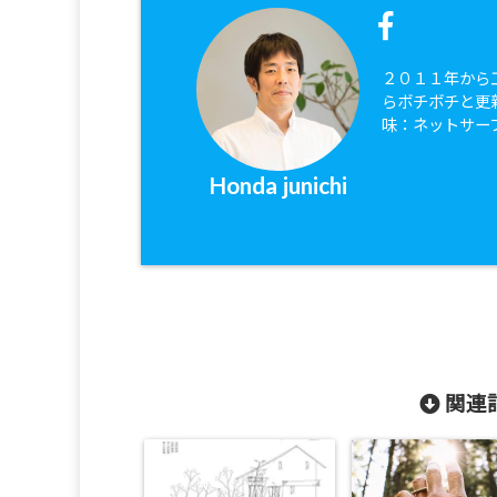
２０１１年から
らボチボチと更
味：ネットサー
Honda junichi
関連記