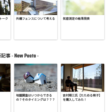
トーク
外構フェンスについて考える
気密測定の結果発表
New Posts
記事 -
-
地盤調査はいつからできる
吉村順三氏【たためる椅子】
の？そのタイミングは？？？
を購入してみた！