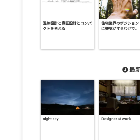
温熱設計と意匠設計とコンパ
住宅業界のポジション
クトを考える
に嫌気がするわけで。
最新
night sky
Designer at work