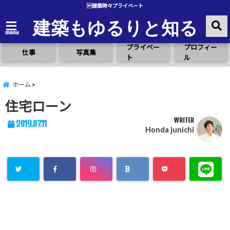
建築時々プライベート
建築もゆるりと知る
menu
プライベー
プロフィー
仕事
写真集
ト
ル
ホーム
住宅ローン
WRITER
2019.07.11
Honda junichi