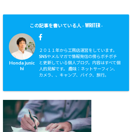
WRITER
この記事を書いている人 -
-
２０１１年から工務店運営をしています。
SNSやメルマガで情報発信の傍らボチボチ
Honda junic
と更新している個人ブログ。内容はすべて個
hi
人的見解です。 趣味：ネットサーフィン、
カメラ、、キャンプ、バイク、旅行。