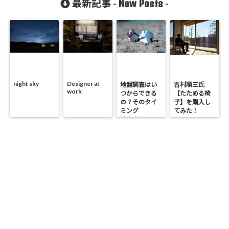
New Posts
最新記事 -
-
night sky
Designer at
地盤調査はい
吉村順三氏
work
つからできる
【たためる椅
の？そのタイ
子】を購入し
ミング
てみた！
は？？？